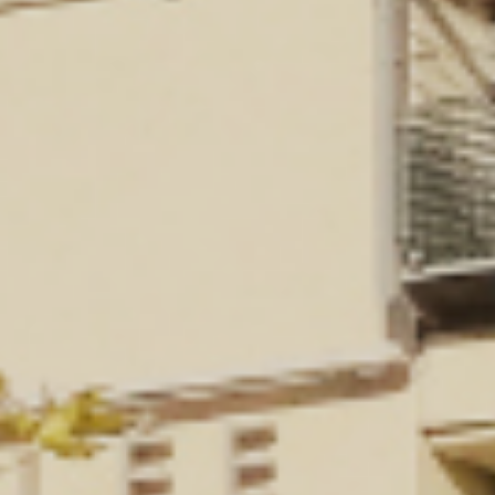
B
D
S
E
u
p