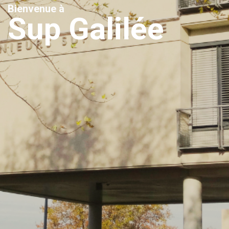
B
i
e
n
v
e
n
u
e
à
S
u
p
G
a
l
i
l
é
e