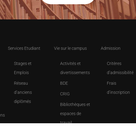
Services Etudiant
Vie sur le campus
Admission
Stages et
Activités et
Critères
Emplois
divertissements
d’admissibilité
Réseau
BDE
Frais
d’anciens
d’inscription
CRIG
diplômés
Bibliothèques et
espaces de
ons
travail
Sports