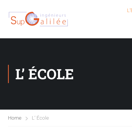
L
L’ ÉCOLE
Home
L’ École