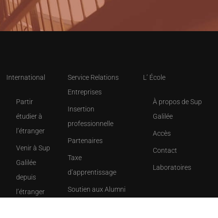
International
Service Relations
L’ École
Entreprises
Partir
À propos de Sup
Insertion
étudier à
Galilée
professionnelle
l’étranger
Accès
Partenaires
Venir à Sup
Contact
Taxe
Galilée
Laboratoires
d’apprentissage
depuis
Soutien aux Alumni
l’étranger
Les chiffres clés de