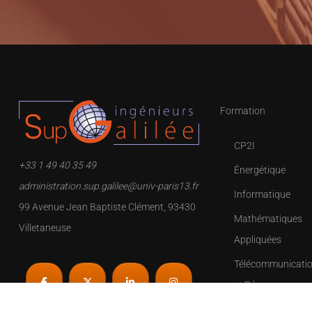
Formation
CP2I
+33 1 49 40 35 49
Énergétique
administration.sup.galilee@univ-paris13.fr
Informatique
99 Avenue Jean Baptiste Clément, 93430
Mathématiques
Villetaneuse
Appliquées
Télécommunicati
et Réseaux
Instrumentation