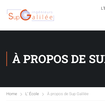
L
À PROPOS DE SU
Home
L’ École
À propos de Sup Galilée