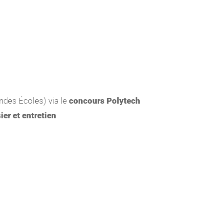
ndes Écoles) via le
concours Polytech
ier et entretien