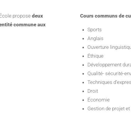
l’École propose
deux
Cours communs de cult
dentité commune aux
Sports
Anglais
Ouverture linguistiq
Éthique
Développement dur
Qualité- sécurité-e
Techniques d’expre
Droit
Économie
Gestion de projet et