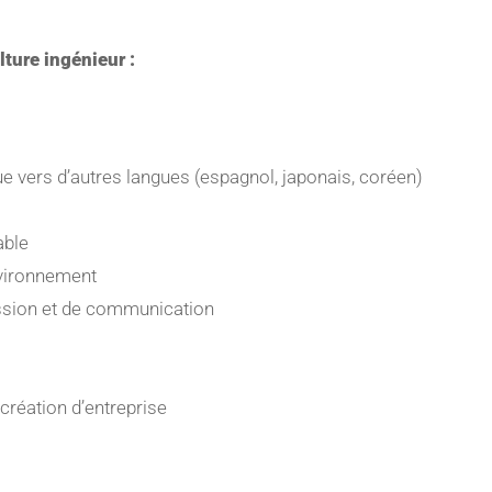
ure ingénieur :
ue vers d’autres langues (espagnol, japonais, coréen)
able
nvironnement
ssion et de communication
 création d’entreprise