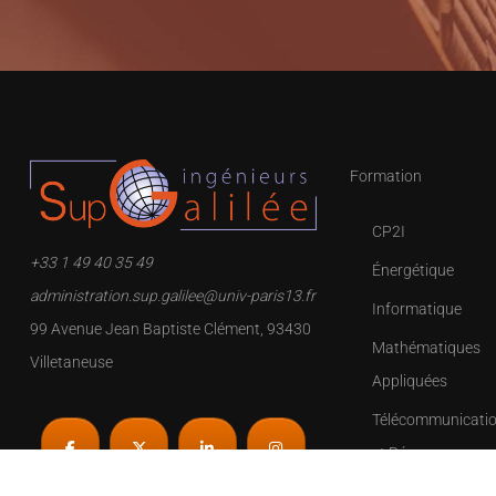
Formation
CP2I
+33 1 49 40 35 49
Énergétique
administration.sup.galilee@univ-paris13.fr
Informatique
99 Avenue Jean Baptiste Clément, 93430
Mathématiques
Villetaneuse
Appliquées
Télécommunicati
et Réseaux
Instrumentation