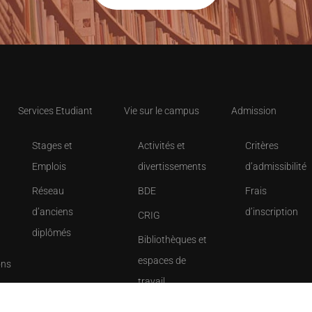
Services Etudiant
Vie sur le campus
Admission
Stages et
Activités et
Critères
Emplois
divertissements
d’admissibilité
Réseau
BDE
Frais
d’anciens
d’inscription
CRIG
diplômés
Bibliothèques et
espaces de
ons
travail
Sports