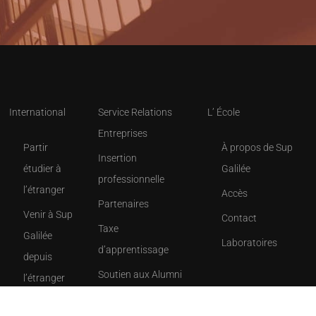
International
Service Relations
L’ École
Entreprises
Partir
À propos de Sup
Insertion
étudier à
Galilée
professionnelle
l’étranger
Accès
Partenaires
Venir à Sup
Contact
Taxe
Galilée
Laboratoires
d’apprentissage
depuis
Soutien aux Alumni
l’étranger
Les chiffres clés de